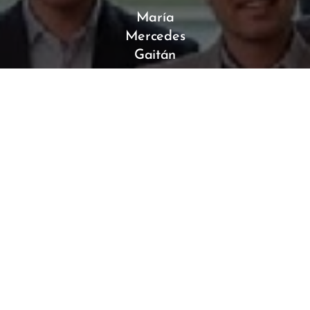
María
Mercedes
Gaitán
Vendedor
¿Necesitas hablar con
nosotros?
WhatsApp →