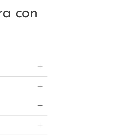
ra con
s, te ponemos
 a preparar
o pueda
 revisamos
e técnico
oferta
rte
jetivo es